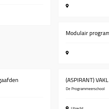
Modulair progra
gaafden
(ASPIRANT) VAK
De Programmeerschool
Utrecht